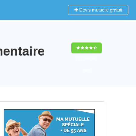
Devis mutuelle gratuit
mentaire
9,2
(100%)
452
votes